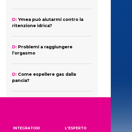
D:
Ymea può aiutarmi contro la
ritenzione idrica?
D:
Problemi a raggiungere
l’orgasmo
D:
Come espellere gas dalla
pancia?
INTEGRATORI
L'ESPERTO