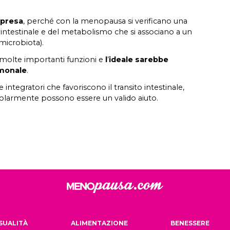
mpresa
, perché con la menopausa si verificano una
-intestinale e del metabolismo che si associano a un
microbiota).
, molte importanti funzioni e
l
’
ideale sarebbe
rmonale
.
 integratori che favoriscono il transito intestinale,
larmente possono essere un valido aiuto.
SUALITÀ
ALIMENTAZIONE
BENESSERE