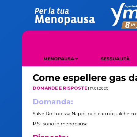
MENOPAUSA
SESSUALITÀ
COS'È LA MENOPAUSA
DISTURBI DELLA MENOPAUSA
Come espellere gas da
DOMANDE E RISPOSTE
| 17.01.2020
Domanda:
Salve Dottoressa Nappi, può darmi qualche con
P.S.: sono in menopausa.