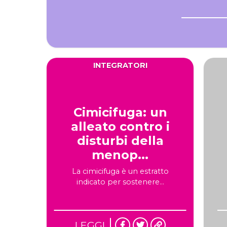
INTEGRATORI
Cimicifuga: un
alleato contro i
disturbi della
menop...
La cimicifuga è un estratto
indicato per sostenere...
LEGGI