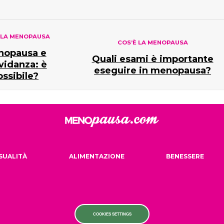
 LA MENOPAUSA
COS’È LA MENOPAUSA
nopausa e
Quali esami è importante
vidanza: è
eseguire in menopausa?
ossibile?
SUALITÀ
ALIMENTAZIONE
BENESSERE
COOKIES SETTINGS