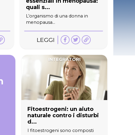
essenziali in menopausa:
quali s...
L’organismo di una donna in
menopausa...
LEGGI
INTEGRATORI
n
Fitoestrogeni: un aiuto
naturale contro i disturbi
d...
I fitoestrogeni sono composti