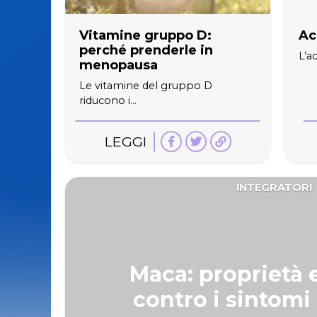
Vitamine gruppo D:
Ac
perché prenderle in
L’a
menopausa
Le vitamine del gruppo D
riducono i...
LEGGI
INTEGRATORI
Maca: proprietà 
contro i sintomi 