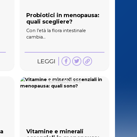
Probiotici in menopausa:
quali scegliere?
Con l’età la flora intestinale
cambia...
LEGGI
INTEGRATORI
sa
Vitamine e minerali