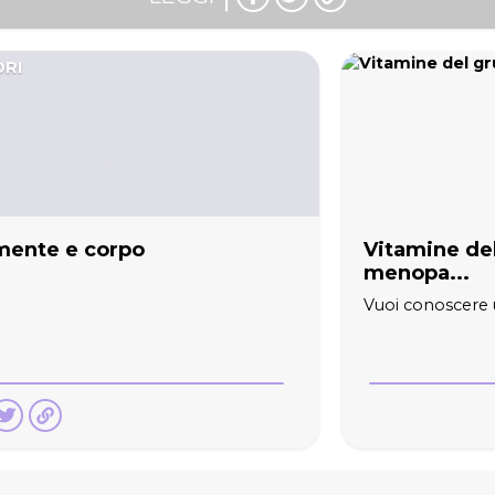
ORI
 mente e corpo
Vitamine del
menopa...
Vuoi conoscere u