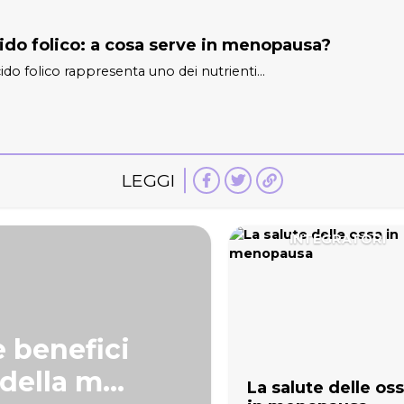
ido folico: a cosa serve in menopausa?
cido folico rappresenta uno dei nutrienti...
LEGGI
INTEGRATORI
e benefici
della m...
La salute delle os