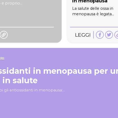
in menopausa
e proprio...
La salute delle ossa in
menopausa è legata...
LEGGI
RI
ssidanti in menopausa per u
 in salute
i gli antiossidanti in menopausa:...