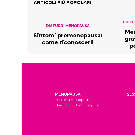
ARTICOLI PIÙ POPOLARI
COS’È
DISTURBI MENOPAUSA
Me
Sintomi premenopausa:
gra
come riconoscerli
p
MENOPAUSA
SES
Cos'è la menopausa
Disturbi della menopausa