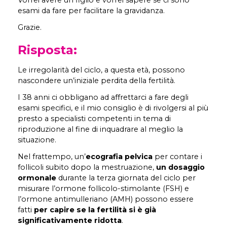
Vorrei avere un figlio e vorrei sapere se ci sono
esami da fare per facilitare la gravidanza.
Grazie.
Risposta:
Le irregolarità del ciclo, a questa età, possono
nascondere un’iniziale perdita della fertilità.
I 38 anni ci obbligano ad affrettarci a fare degli
esami specifici, e il mio consiglio è di rivolgersi al più
presto a specialisti competenti in tema di
riproduzione al fine di inquadrare al meglio la
situazione.
Nel frattempo, un’
ecografia pelvica
per contare i
follicoli subito dopo la mestruazione,
un dosaggio
ormonale
durante la terza giornata del ciclo per
misurare l’ormone follicolo-stimolante (FSH) e
l’ormone antimulleriano (AMH) possono essere
fatti
per capire se la fertilità si è già
significativamente ridotta
.