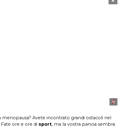
atori
Sessualità
 un valido aiuto
Fare l’amore ritarda la menopausa?
n menopausa? Avete incontrato grandi ostacoli nel
 Fate ore e ore di
sport
, ma la vostra pancia sembra