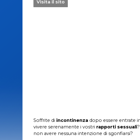
Visita il sito
Disturbi menopausa
Integr
opausa e salute orale: quali sono i
Zinco in menopausa:
turbi più frequenti?
per la tua bellezza
Soffrite di
incontinenza
dopo essere entrate i
vivere serenamente i vostri
rapporti sessuali
?
non avere nessuna intenzione di sgonfiarsi?