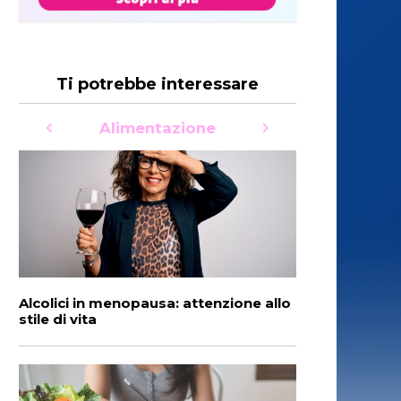
Ti potrebbe interessare
Alimentazione
Alcolici in menopausa: attenzione allo
Rimedi per la
stile di vita
menopausa