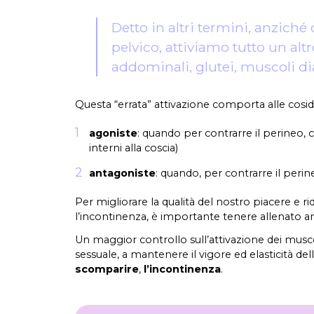
Detto in altri termini, anziché
pelvico, attiviamo tutto un al
addominali, glutei, muscoli d
Questa “errata” attivazione comporta alle cosidd
agoniste
: quando per contrarre il perineo, 
interni alla coscia)
antagoniste
: quando, per contrarre il perin
Per migliorare la qualità del nostro piacere e ri
l’incontinenza, è importante tenere allenato 
Un maggior controllo sull’attivazione dei muscoli
sessuale, a mantenere il vigore ed elasticità del
scomparire
,
l’incontinenza
.