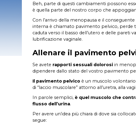
Beh, parte di questi cambiamenti possono esse
è quella parte del nostro corpo che appoggiamo
Con l’arrivo della menopausa e il conseguente
interna è chiamato pavimento pelvico, perde 
caduta verso il basso dell’utero e delle pareti va
lubrificazione vaginale.
zioni cutanee in menopausa: cause
Vitamine gruppo D:
imedi
in menopausa
Allenare il pavimento pelv
Se avete
rapporti sessuali dolorosi
in menop
dipendere dallo stato del vostro pavimento pel
Il pavimento pelvico
è un muscolo volontario 
di “laccio muscolare” attorno all’uretra, alla vagi
In parole semplici,
è quel muscolo che cont
flusso dell’urina
.
Per avere un’idea più chiara di dove sia colloc
segue: