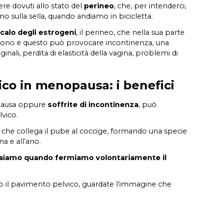
re dovuti allo stato del
perineo
, che, per intenderci,
 sulla sella, quando andiamo in bicicletta.
calo degli estrogeni
, il perineo, che nella sua parte
tono e questo può provocare incontinenza, una
ginali, perdita di elasticità della vagina, problemi di
Autoerotismo in menopausa
 perché prenderle
ico in menopausa: i benefici
ausa oppure
soffrite di incontinenza
, può
vico.
che collega il pube al coccige, formando una specie
na e all’ano.
raiamo quando fermiamo volontariamente il
ato il pavimento pelvico, guardate l’immagine che