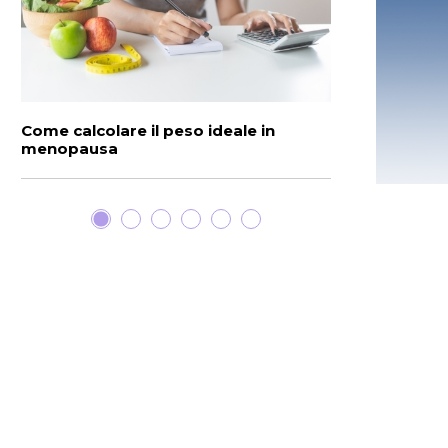
Come calcolare il peso ideale in
Papilloma vir
menopausa
e prevenzion