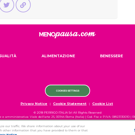
SUALITÀ
ALIMENTAZIONE
BENESSERE
COOKIES SETTINGS
Privacy Notice
Cookie Statement
Cookie List
|
|
© 2018 PERRIGO ITALIA Srl All Rights Reserved
e e amministrativa: Viale dell’arte 25, 00144 Roma (Italia) | Cod. Fisc e P.IVA: 08923130010 | 
PERRIGO ITALIA Srl
| Capitale Sociale: € 6.012.000 i.v.
In qualità di Affiliato Amazon io ricevo un guadagno dagli acquisti idonei.
ze our traffic. We share information about your use of our
th other information that you have provided to them or that
vacy Notice