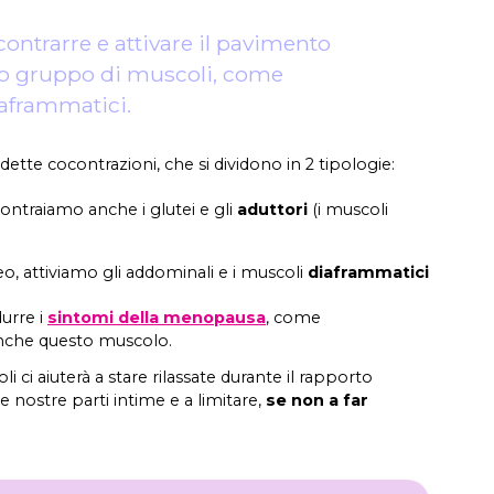
 contrarre e attivare il pavimento
tro gruppo di muscoli, come
iaframmatici.
ette cocontrazioni, che si dividono in 2 tipologie:
contraiamo anche i glutei e gli
aduttori
(i muscoli
eo, attiviamo gli addominali e i muscoli
diaframmatici
durre i
sintomi della menopausa
, come
anche questo muscolo.
 ci aiuterà a stare rilassate durante il rapporto
le nostre parti intime e a limitare,
se non a far