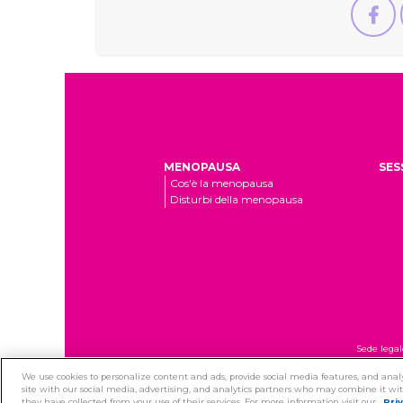
MENOPAUSA
SES
Cos'è la menopausa
Disturbi della menopausa
Sede legal
We use cookies to personalize content and ads, provide social media features, and analy
site with our social media, advertising, and analytics partners who may combine it wi
they have collected from your use of their services. For more information visit our
Pri