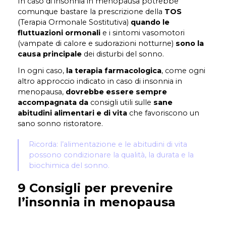
In caso di insonnia in menopausa potrebbe
comunque bastare la prescrizione della
TOS
(Terapia Ormonale Sostitutiva)
quando le
fluttuazioni ormonali
e i sintomi vasomotori
(vampate di calore e sudorazioni notturne)
sono la
causa principale
dei disturbi del sonno.
In ogni caso,
la terapia farmacologica
, come ogni
altro approccio indicato in caso di insonnia in
menopausa,
dovrebbe essere sempre
accompagnata da
consigli utili sulle
sane
abitudini alimentari
e di vita
che favoriscono un
sano sonno ristoratore.
Ricorda: l’alimentazione e le abitudini di vita
possono condizionare la qualità, la durata e la
biochimica del sonno.
9 Consigli per prevenire
l’insonnia in menopausa