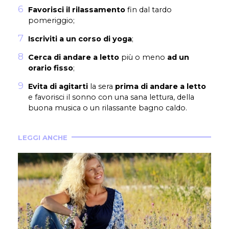
Favorisci il rilassamento
fin dal tardo
pomeriggio;
Iscriviti a un corso di yoga
;
Cerca di andare a letto
più o meno
ad un
orario fisso
;
Evita di agitarti
la sera
prima di andare a letto
e favorisci il sonno con una sana lettura, della
buona musica o un rilassante bagno caldo.
LEGGI ANCHE
BEN
Es
a v