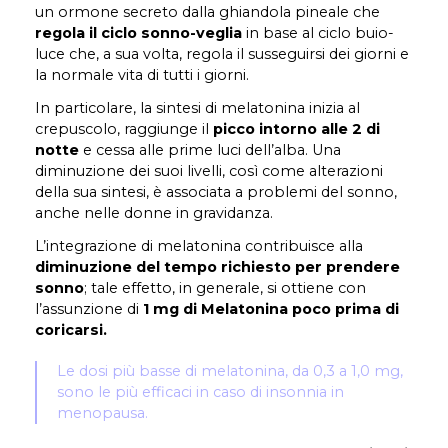
un ormone secreto dalla ghiandola pineale che
regola il ciclo sonno-veglia
in base al ciclo buio-
luce che, a sua volta, regola il susseguirsi dei giorni e
la normale vita di tutti i giorni.
In particolare, la sintesi di melatonina inizia al
crepuscolo, raggiunge il
picco intorno alle 2 di
notte
e cessa alle prime luci dell’alba. Una
diminuzione dei suoi livelli, così come alterazioni
della sua sintesi, è associata a problemi del sonno,
anche nelle donne in gravidanza.
L’integrazione di melatonina contribuisce alla
diminuzione del tempo richiesto per prendere
sonno
; tale effetto, in generale, si ottiene con
l’assunzione di
1 mg di Melatonina poco prima di
coricarsi.
Le dosi più basse di melatonina, da 0,3 a 1,0 mg,
sono le più efficaci in caso di insonnia in
menopausa.