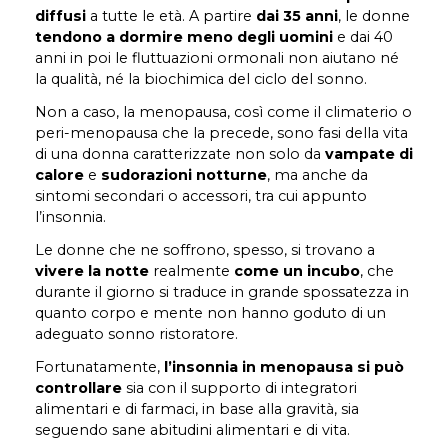
diffusi
a tutte le età. A partire
dai 35 anni
, le donne
tendono a dormire meno degli uomini
e dai 40
anni in poi le fluttuazioni ormonali non aiutano né
la qualità, né la biochimica del ciclo del sonno.
Non a caso, la menopausa, così come il climaterio o
peri-menopausa che la precede, sono fasi della vita
di una donna caratterizzate non solo da
vampate di
calore
e
sudorazioni notturne
, ma anche da
sintomi secondari o accessori, tra cui appunto
l’insonnia.
Le donne che ne soffrono, spesso, si trovano a
vivere la notte
realmente
come un incubo
, che
durante il giorno si traduce in grande spossatezza in
quanto corpo e mente non hanno goduto di un
adeguato sonno ristoratore.
Fortunatamente,
l’insonnia in menopausa si può
controllare
sia con il supporto di integratori
alimentari e di farmaci, in base alla gravità, sia
seguendo sane abitudini alimentari e di vita.