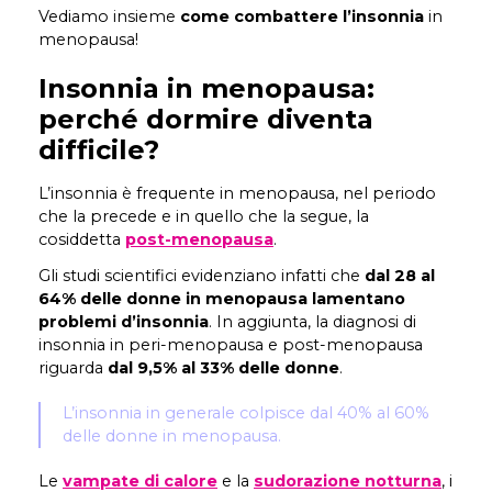
Vediamo insieme
come combattere l’insonnia
in
menopausa!
Insonnia in menopausa:
perché dormire diventa
difficile?
L’insonnia è frequente in menopausa, nel periodo
che la precede e in quello che la segue, la
cosiddetta
post-menopausa
.
Gli studi scientifici evidenziano infatti che
dal 28 al
64%
delle donne in menopausa lamentano
problemi d’insonnia
. In aggiunta, la diagnosi di
insonnia in peri-menopausa e post-menopausa
riguarda
dal 9,5% al 33% delle donne
.
L’insonnia in generale colpisce dal 40% al 60%
delle donne in menopausa.
Le
vampate di calore
e la
sudorazione notturna
, i