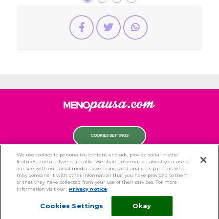
COOKIES SETTINGS
We use cookies to personalize content and ads, provide social media
Privacy Notice
Cookie Statement
Cookie List
|
|
features, and analyze our traffic. We share information about your use of
our site with our social media, advertising, and analytics partners who
© 2018 PERRIGO ITALIA Srl All Rights Reserved
may combine it with other information that you have provided to them
Sede legale e amministrativa: Viale dell’arte 25, 00144 Roma (Italia) | Cod. Fisc e
or that they have collected from your use of their services. For more
P.IVA: 08923130010 | REA 1080439
information visit our
Privacy Notice
PERRIGO ITALIA Srl
| Capitale Sociale: € 6.012.000 i.v.
In qualità di Affiliato Amazon io ricevo un guadagno dagli acquisti idonei.
Cookies Settings
Okay